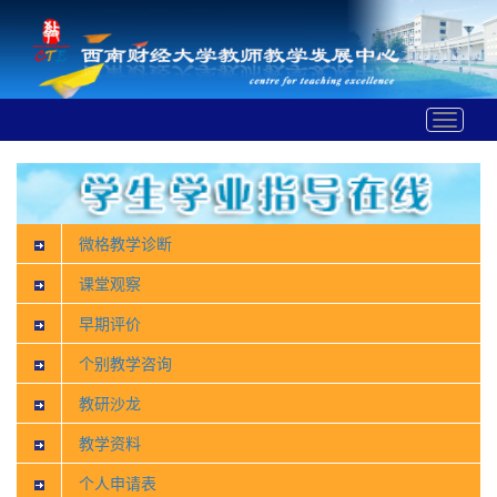
Toggle
navigat
微格教学诊断
课堂观察
早期评价
个别教学咨询
教研沙龙
教学资料
个人申请表