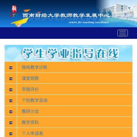
Toggle
navigat
微格教学诊断
课堂观察
早期评价
个别教学咨询
教研沙龙
教学资料
个人申请表